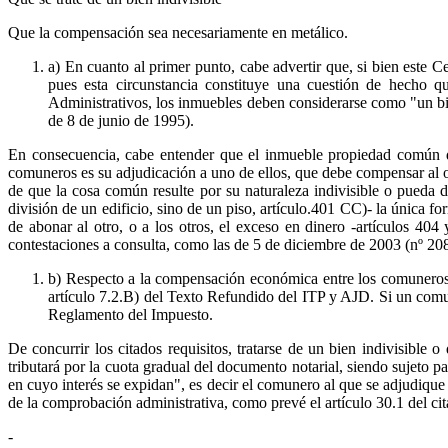
Que la compensación sea necesariamente en metálico.
a) En cuanto al primer punto, cabe advertir que, si bien este C
pues esta circunstancia constituye una cuestión de hecho qu
Administrativos, los inmuebles deben considerarse como "un bi
de 8 de junio de 1995).
En consecuencia, cabe entender que el inmueble propiedad común del
comuneros es su adjudicación a uno de ellos, que debe compensar al ot
de que la cosa común resulte por su naturaleza indivisible o pueda 
división de un edificio, sino de un piso, artículo.401 CC)- la única f
de abonar al otro, o a los otros, el exceso en dinero -artículos 404
contestaciones a consulta, como las de 5 de diciembre de 2003 (nº 2
b) Respecto a la compensación económica entre los comuneros, 
artículo 7.2.B) del Texto Refundido del ITP y AJD. Si un comun
Reglamento del Impuesto.
De concurrir los citados requisitos, tratarse de un bien indivisibl
tributará por la cuota gradual del documento notarial, siendo sujeto p
en cuyo interés se expidan", es decir el comunero al que se adjudique
de la comprobación administrativa, como prevé el artículo 30.1 del cit
-