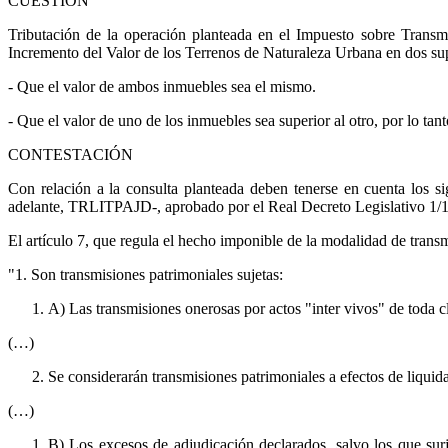
CUESTIÓN
Tributación de la operación planteada en el Impuesto sobre Transm
Incremento del Valor de los Terrenos de Naturaleza Urbana en dos sup
- Que el valor de ambos inmuebles sea el mismo.
- Que el valor de uno de los inmuebles sea superior al otro, por lo 
CONTESTACIÓN
Con relación a la consulta planteada deben tenerse en cuenta los 
adelante, TRLITPAJD-, aprobado por el Real Decreto Legislativo 1/
El artículo 7, que regula el hecho imponible de la modalidad de transm
"1. Son transmisiones patrimoniales sujetas:
A) Las transmisiones onerosas por actos "inter vivos" de toda cl
(…)
Se considerarán transmisiones patrimoniales a efectos de liquid
(…)
B) Los excesos de adjudicación declarados, salvo los que sur