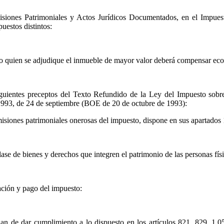
isiones Patrimoniales y Actos Jurídicos Documentados, en el Impuest
uestos distintos:
tanto quien se adjudique el inmueble de mayor valor deberá compensar e
siguientes preceptos del Texto Refundido de la Ley del Impuesto so
1993, de 24 de septiembre (BOE de 20 de octubre de 1993):
isiones patrimoniales onerosas del impuesto, dispone en sus apartados 1
ase de bienes y derechos que integren el patrimonio de las personas físi
ación y pago del impuesto:
jan de dar cumplimiento a lo dispuesto en los artículos 821, 829, 1.