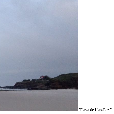
"Playa de Llas-Foz."