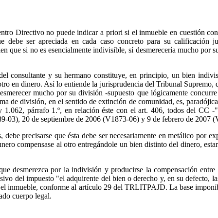
entro Directivo no puede indicar a priori si el inmueble en cuestión co
e debe ser apreciada en cada caso concreto para su calificación ju
en que si no es esencialmente indivisible, sí desmerecería mucho por
 consultante y su hermano constituye, en principio, un bien indivisib
ro en dinero. Así lo entiende la jurisprudencia del Tribunal Supremo, 
desmerecer mucho por su división -supuesto que lógicamente concurre 
orma de división, en el sentido de extinción de comunidad, es, paradójic
 y 1.062, párrafo 1.º, en relación éste con el art. 406, todos del CC 
089-03), 20 de septiembre de 2006 (V1873-06) y 9 de febrero de 2007 
debe precisarse que ésta debe ser necesariamente en metálico por expre
ero compensase al otro entregándole un bien distinto del dinero, esta
e o que desmerezca por la indivisión y producirse la compensación entr
asivo del impuesto "el adquirente del bien o derecho y, en su defecto, la
 el inmueble, conforme al artículo 29 del TRLITPAJD. La base imponible
ado cuerpo legal.