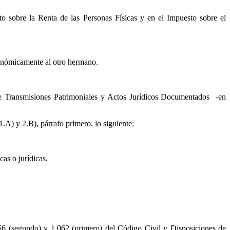
o sobre la Renta de las Personas Físicas y en el Impuesto sobre el
conómicamente al otro hermano.
bre Transmisiones Patrimoniales y Actos Jurídicos Documentados -en
.A) y 2.B), párrafo primero, lo siguiente:
cas o jurídicas.
056 (segundo) y 1.062 (primero) del Código Civil y Disposiciones de