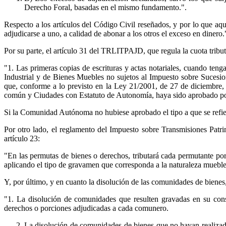
Derecho Foral, basadas en el mismo fundamento.".
Respecto a los artículos del Código Civil reseñados, y por lo que aq
adjudicarse a uno, a calidad de abonar a los otros el exceso en dinero.
Por su parte, el artículo 31 del TRLITPAJD, que regula la cuota tribu
"1. Las primeras copias de escrituras y actas notariales, cuando teng
Industrial y de Bienes Muebles no sujetos al Impuesto sobre Sucesio
que, conforme a lo previsto en la Ley 21/2001, de 27 de diciembre,
común y Ciudades con Estatuto de Autonomía, haya sido aprobado 
Si la Comunidad Autónoma no hubiese aprobado el tipo a que se refiere e
Por otro lado, el reglamento del Impuesto sobre Transmisiones Pat
artículo 23:
"En las permutas de bienes o derechos, tributará cada permutante por 
aplicando el tipo de gravamen que corresponda a la naturaleza mueble
Y, por último, y en cuanto la disolución de las comunidades de bienes, 
"1. La disolución de comunidades que resulten gravadas en su const
derechos o porciones adjudicadas a cada comunero.
La disolución de comunidades de bienes que no hayan realizado 