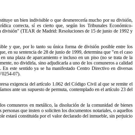
nstituye un bien indivisible o que desmerecería mucho por su división,
rídica correcta, sí es cierto que, según los Tribunales Económico-
 su división" (TEAR de Madrid: Resoluciones de 15 de junio de 1992 y
le y que, por lo tanto su única forma de división posible entre los
que, en su sentencia de 28 de junio de 1999, determina que "en el caso
en una plaza de aparcamiento e incluso en un piso (no se trata de la
amente, no dividirla, sino adjudicarla a uno de los comuneros a calidad
-". En este sentido ya se ha manifestado Centro Directivo en diversas
(V0254-07).
sa exigencia del artículo 1.062 del Código Civil al que se remite el
ríamos ante un supuesto de permuta, contemplado en el artículo 23 del
e los comuneros en metálico, la disolución de la comunidad de bienes
s personas que insten o soliciten los documentos notariales, o aquellos
 estará constituida por el valor declarado del inmueble, sin perjuicio