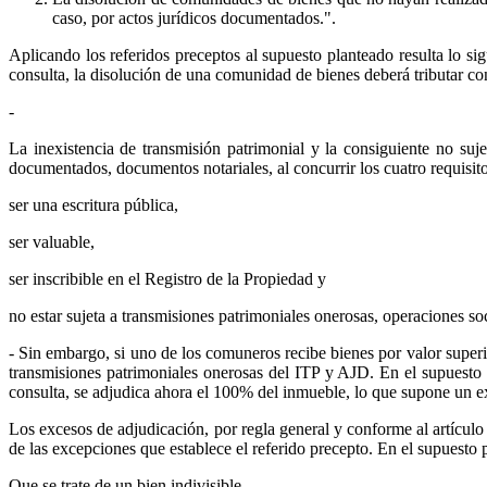
caso, por actos jurídicos documentados.".
Aplicando los referidos preceptos al supuesto planteado resulta lo si
consulta, la disolución de una comunidad de bienes deberá tributar co
-
La inexistencia de transmisión patrimonial y la consiguiente no suj
documentados, documentos notariales, al concurrir los cuatro requisito
ser una escritura pública,
ser valuable,
ser inscribible en el Registro de la Propiedad y
no estar sujeta a transmisiones patrimoniales onerosas, operaciones s
- Sin embargo, si uno de los comuneros recibe bienes por valor superi
transmisiones patrimoniales onerosas del ITP y AJD. En el supuesto q
consulta, se adjudica ahora el 100% del inmueble, lo que supone un e
Los excesos de adjudicación, por regla general y conforme al artícul
de las excepciones que establece el referido precepto. En el supuesto p
Que se trate de un bien indivisible