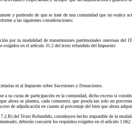
guiente y partiendo de que se trate de una comunidad que no realice acti
nforme a las siguientes consideraciones:
eción por la modalidad de transmisiones patrimoniales onerosas del I
s exigidos en el artículo 31.2 del texto refundido del Impuesto:
ocietarias ni al Impuesto sobre Sucesiones y Donaciones.
or a su cuota de participación en la comunidad, dicho exceso si constit
ue ahora se plantea, cada comunero, que poseía tan solo un porcentaje 
xceso de adjudicación en cuanto al porcentaje del bien que ahora adquie
o 7.2.B) del Texto Refundido, constituyen hecho imponible de la modal
lanteado, deberán concurrir los requisitos exigidos en el artículo 1.062