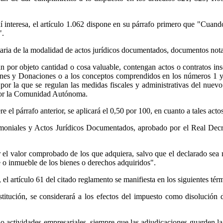
uí interesa, el artículo 1.062 dispone en su párrafo primero que "Cuan
".
taria de la modalidad de actos jurídicos documentados, documentos notar
an por objeto cantidad o cosa valuable, contengan actos o contratos ins
nes y Donaciones o a los conceptos comprendidos en los números 1 y 2
 por la que se regulan las medidas fiscales y administrativas del nu
por la Comunidad Autónoma.
l párrafo anterior, se aplicará el 0,50 por 100, en cuanto a tales actos
rimoniales y Actos Jurídicos Documentados, aprobado por el Real De
el valor comprobado de los que adquiera, salvo que el declarado sea ma
 o inmueble de los bienes o derechos adquiridos".
el artículo 61 del citado reglamento se manifiesta en los siguientes tér
itución, se considerará a los efectos del impuesto como disolución de
actividades empresariales, siempre que las adjudicaciones guarden la d