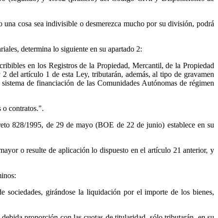
do una cosa sea indivisible o desmerezca mucho por su división, podrá
iales, determina lo siguiente en su apartado 2:
cribibles en los Registros de la Propiedad, Mercantil, de la Propiedad
 del artículo 1 de esta Ley, tributarán, además, al tipo de gravamen
evo sistema de financiación de las Comunidades Autónomas de régimen
 o contratos.".
creto 828/1995, de 29 de mayo (BOE de 22 de junio) establece en su
yor o resulte de aplicación lo dispuesto en el artículo 21 anterior, y
minos:
 sociedades, girándose la liquidación por el importe de los bienes,
ebida proporción con las cuotas de titularidad, sólo tributarán, en su