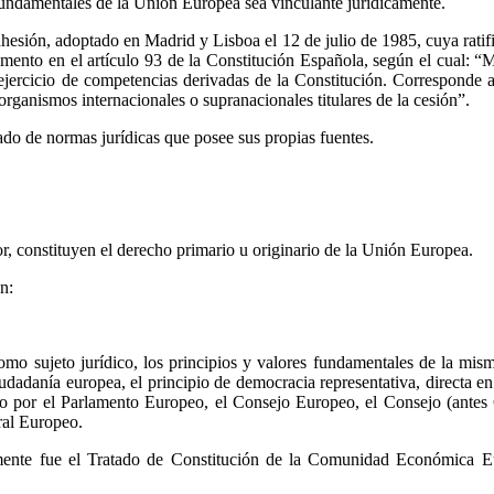
undamentales de la Unión Europea sea vinculante jurídicamente.
esión, adoptado en Madrid y Lisboa el 12 de julio de 1985, cuya ratif
ento en el artículo 93 de la Constitución Española, según el cual: “Me
l ejercicio de competencias derivadas de la Constitución. Corresponde a
rganismos internacionales o supranacionales titulares de la cesión”.
ado de normas jurídicas que posee sus propias fuentes.
r, constituyen el derecho primario u originario de la Unión Europea.
n:
mo sujeto jurídico, los principios y valores fundamentales de la mism
udadanía europea, el principio de democracia representativa, directa en
egrado por el Parlamento Europeo, el Consejo Europeo, el Consejo (ant
ral Europeo.
mente fue el Tratado de Constitución de la Comunidad Económica E