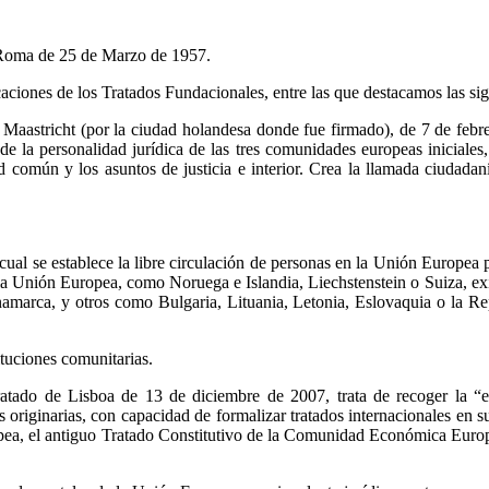
 Roma de 25 de Marzo de 1957.
aciones de los Tratados Fundacionales, entre las que destacamos las s
aastricht (por la ciudad holandesa donde fue firmado), de 7 de febre
e la personalidad jurídica de las tres comunidades europeas iniciales,
dad común y los asuntos de justicia e interior. Crea la llamada ciudada
cual se establece la libre circulación de personas en la Unión Europea
a Unión Europea, como Noruega e Islandia, Liechstenstein o Suiza, exi
amarca, y otros como Bulgaria, Lituania, Letonia, Eslovaquia o la R
ituciones comunitarias.
ratado de Lisboa de 13 de diciembre de 2007, trata de recoger la “
s originarias, con capacidad de formalizar tratados internacionales en 
ea, el antiguo Tratado Constitutivo de la Comunidad Económica Europ