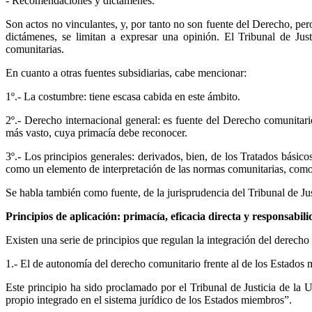
- Recomendaciones y dictámenes.
Son actos no vinculantes, y, por tanto no son fuente del Derecho, per
dictámenes, se limitan a expresar una opinión. El Tribunal de Jus
comunitarias.
En cuanto a otras fuentes subsidiarias, cabe mencionar:
1º.- La costumbre: tiene escasa cabida en este ámbito.
2º.- Derecho internacional general: es fuente del Derecho comunitar
más vasto, cuya primacía debe reconocer.
3º.- Los principios generales: derivados, bien, de los Tratados básic
como un elemento de interpretación de las normas comunitarias, como 
Se habla también como fuente, de la jurisprudencia del Tribunal de J
Principios de aplicación: primacía, eficacia directa y responsab
Existen una serie de principios que regulan la integración del derec
1.- El de autonomía del derecho comunitario frente al de los Estados
Este principio ha sido proclamado por el Tribunal de Justicia de la
propio integrado en el sistema jurídico de los Estados miembros”.