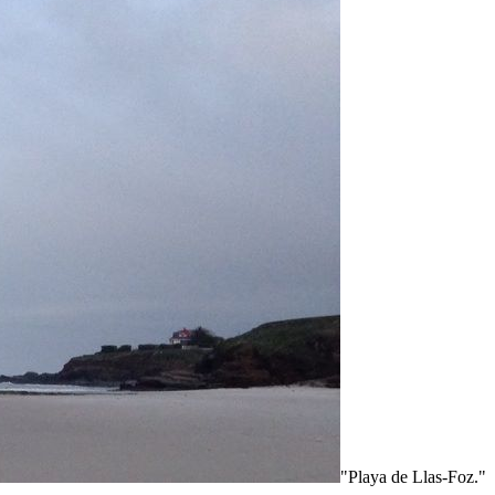
"Playa de Llas-Foz."