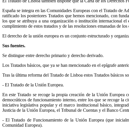
El Tratado de Lisboa también dispone que la Carta de los Derechos F
España se integra en las Comunidades Europeas con el Tratado de Adh
ratificado los posteriores Tratados que hemos mencionado, con fundam
los que se atribuya a una organización o institución internacional e
cumplimiento de estos tratados y de las resoluciones emanadas de los o
El derecho de la unión europea es un conjunto estructurado y organiz
Sus fuentes.
Se distingue entre derecho primario y derecho derivado.
Los Tratados básicos, que ya se han mencionado en el epígrafe anterio
Tras la última reforma del Tratado de Lisboa estos Tratados básicos so
- El Tratado de la Unión Europea.
En este Tratado se recoge la propia creación de la Unión Europea co
democráticos de funcionamiento interno, entre los que se recoge la ci
iniciativa legislativa popular y el marco institucional básico, int
Justicia de la Unión Europea, el Tribunal de Cuentas y el Banco Cent
- El Tratado de Funcionamiento de la Unión Europea (que inicial
Comunidad Europea).