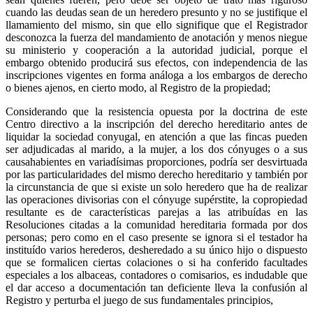
cuando las deudas sean de un heredero presunto y no se justifique el
llamamiento del mismo, sin que ello signifique que el Registrador
desconozca la fuerza del mandamiento de anotación y menos niegue
su ministerio y cooperación a la autoridad judicial, porque el
embargo obtenido producirá sus efectos, con independencia de las
inscripciones vigentes en forma análoga a los embargos de derecho
o bienes ajenos, en cierto modo, al Registro de la propiedad;
Considerando que la resistencia opuesta por la doctrina de este
Centro directivo a la inscripción del derecho hereditario antes de
liquidar la sociedad conyugal, en atención a que las fincas pueden
ser adjudicadas al marido, a la mujer, a los dos cónyuges o a sus
causahabientes en variadísimas proporciones, podría ser desvirtuada
por las particularidades del mismo derecho hereditario y también por
la circunstancia de que si existe un solo heredero que ha de realizar
las operaciones divisorias con el cónyuge supérstite, la copropiedad
resultante es de características parejas a las atribuídas en las
Resoluciones citadas a la comunidad hereditaria formada por dos
personas; pero como en el caso presente se ignora si el testador ha
instituído varios herederos, desheredado a su único hijo o dispuesto
que se formalicen ciertas colaciones o si ha conferido facultades
especiales a los albaceas, contadores o comisarios, es indudable que
el dar acceso a documentación tan deficiente lleva la confusión al
Registro y perturba el juego de sus fundamentales principios,