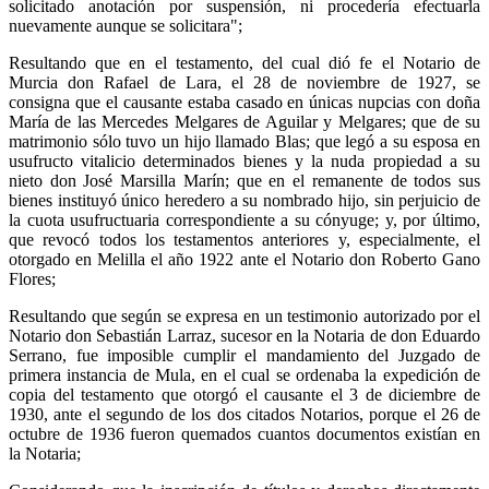
solicitado anotación por suspensión, ni procedería efectuarla
nuevamente aunque se solicitara";
Resultando que en el testamento, del cual dió fe el Notario de
Murcia don Rafael de Lara, el 28 de noviembre de 1927, se
consigna que el causante estaba casado en únicas nupcias con doña
María de las Mercedes Melgares de Aguilar y Melgares; que de su
matrimonio sólo tuvo un hijo llamado Blas; que legó a su esposa en
usufructo vitalicio determinados bienes y la nuda propiedad a su
nieto don José Marsilla Marín; que en el remanente de todos sus
bienes instituyó único heredero a su nombrado hijo, sin perjuicio de
la cuota usufructuaria correspondiente a su cónyuge; y, por último,
que revocó todos los testamentos anteriores y, especialmente, el
otorgado en Melilla el año 1922 ante el Notario don Roberto Gano
Flores;
Resultando que según se expresa en un testimonio autorizado por el
Notario don Sebastián Larraz, sucesor en la Notaria de don Eduardo
Serrano, fue imposible cumplir el mandamiento del Juzgado de
primera instancia de Mula, en el cual se ordenaba la expedición de
copia del testamento que otorgó el causante el 3 de diciembre de
1930, ante el segundo de los dos citados Notarios, porque el 26 de
octubre de 1936 fueron quemados cuantos documentos existían en
la Notaria;