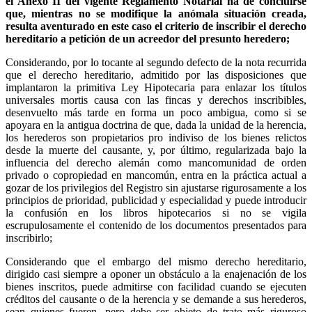
el Anexo II del vigente Reglamento Notarial ha de concluirse
que, mientras no se modifique la anómala situación creada,
resulta aventurado en este caso el criterio de inscribir el derecho
hereditario a petición de un acreedor del presunto heredero;
Considerando, por lo tocante al segundo defecto de la nota recurrida
que el derecho hereditario, admitido por las disposiciones que
implantaron la primitiva Ley Hipotecaria para enlazar los títulos
universales mortis causa con las fincas y derechos inscribibles,
desenvuelto más tarde en forma un poco ambigua, como si se
apoyara en la antigua doctrina de que, dada la unidad de la herencia,
los herederos son propietarios pro indiviso de los bienes relictos
desde la muerte del causante, y, por último, regularizada bajo la
influencia del derecho alemán como mancomunidad de orden
privado o copropiedad en mancomún, entra en la práctica actual a
gozar de los privilegios del Registro sin ajustarse rigurosamente a los
principios de prioridad, publicidad y especialidad y puede introducir
la confusión en los libros hipotecarios si no se vigila
escrupulosamente el contenido de los documentos presentados para
inscribirlo;
Considerando que el embargo del mismo derecho hereditario,
dirigido casi siempre a oponer un obstáculo a la enajenación de los
bienes inscritos, puede admitirse con facilidad cuando se ejecuten
créditos del causante o de la herencia y se demande a sus herederos,
sean quienes fueren, pero debe ser objeto de trato más riguroso