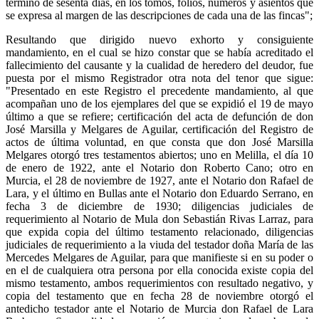
término de sesenta días, en los tomos, folios, números y asientos que
se expresa al margen de las descripciones de cada una de las fincas";
Resultando que dirigido nuevo exhorto y consiguiente
mandamiento, en el cual se hizo constar que se había acreditado el
fallecimiento del causante y la cualidad de heredero del deudor, fue
puesta por el mismo Registrador otra nota del tenor que sigue:
"Presentado en este Registro el precedente mandamiento, al que
acompañan uno de los ejemplares del que se expidió el 19 de mayo
último a que se refiere; certificación del acta de defunción de don
José Marsilla y Melgares de Aguilar, certificación del Registro de
actos de última voluntad, en que consta que don José Marsilla
Melgares otorgó tres testamentos abiertos; uno en Melilla, el día 10
de enero de 1922, ante el Notario don Roberto Cano; otro en
Murcia, el 28 de noviembre de 1927, ante el Notario don Rafael de
Lara, y el último en Bullas ante el Notario don Eduardo Serrano, en
fecha 3 de diciembre de 1930; diligencias judiciales de
requerimiento al Notario de Mula don Sebastián Rivas Larraz, para
que expida copia del último testamento relacionado, diligencias
judiciales de requerimiento a la viuda del testador doña María de las
Mercedes Melgares de Aguilar, para que manifieste si en su poder o
en el de cualquiera otra persona por ella conocida existe copia del
mismo testamento, ambos requerimientos con resultado negativo, y
copia del testamento que en fecha 28 de noviembre otorgó el
antedicho testador ante el Notario de Murcia don Rafael de Lara