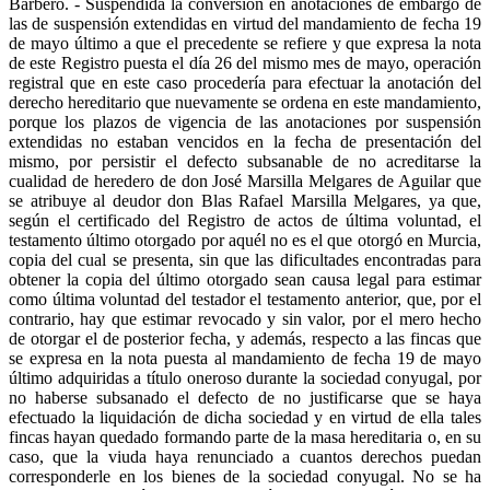
Barbero. - Suspendida la conversión en anotaciones de embargo de
las de suspensión extendidas en virtud del mandamiento de fecha 19
de mayo último a que el precedente se refiere y que expresa la nota
de este Registro puesta el día 26 del mismo mes de mayo, operación
registral que en este caso procedería para efectuar la anotación del
derecho hereditario que nuevamente se ordena en este mandamiento,
porque los plazos de vigencia de las anotaciones por suspensión
extendidas no estaban vencidos en la fecha de presentación del
mismo, por persistir el defecto subsanable de no acreditarse la
cualidad de heredero de don José Marsilla Melgares de Aguilar que
se atribuye al deudor don Blas Rafael Marsilla Melgares, ya que,
según el certificado del Registro de actos de última voluntad, el
testamento último otorgado por aquél no es el que otorgó en Murcia,
copia del cual se presenta, sin que las dificultades encontradas para
obtener la copia del último otorgado sean causa legal para estimar
como última voluntad del testador el testamento anterior, que, por el
contrario, hay que estimar revocado y sin valor, por el mero hecho
de otorgar el de posterior fecha, y además, respecto a las fincas que
se expresa en la nota puesta al mandamiento de fecha 19 de mayo
último adquiridas a título oneroso durante la sociedad conyugal, por
no haberse subsanado el defecto de no justificarse que se haya
efectuado la liquidación de dicha sociedad y en virtud de ella tales
fincas hayan quedado formando parte de la masa hereditaria o, en su
caso, que la viuda haya renunciado a cuantos derechos puedan
corresponderle en los bienes de la sociedad conyugal. No se ha