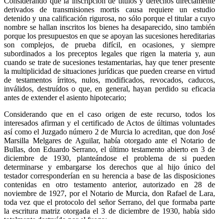
Considerando que la inscripción de títulos y derechos directamente
derivados de transmisiones mortis causa requiere un estudio
detenido y una calificación rigurosa, no sólo porque el titular a cuyo
nombre se hallan inscritos los bienes ha desaparecido, sino también
porque los presupuestos en que se apoyan las sucesiones hereditarias
son complejos, de prueba difícil, en ocasiones, y siempre
subordinados a los preceptos legales que rigen la materia y, aun
cuando se trate de sucesiones testamentarias, hay que tener presente
la multiplicidad de situaciones jurídicas que pueden crearse en virtud
de testamentos írritos, nulos, modificados, revocados, caducos,
inválidos, destruídos o que, en general, hayan perdido su eficacia
antes de extender el asiento hipotecario;
Considerando que en el caso origen de este recurso, todos los
interesados afirman y el certificado de Actos de últimas voluntades
así como el Juzgado número 2 de Murcia lo acreditan, que don José
Marsilla Melgares de Aguilar, había otorgado ante el Notario de
Bullas, don Eduardo Serrano, el último testamento abierto en 3 de
diciembre de 1930, planteándose el problema de si pueden
determinarse y embargarse los derechos que al hijo único del
testador corresponderían en su herencia a base de las disposiciones
contenidas en otro testamento anterior, autorizado en 28 de
noviembre de 1927, por el Notario de Murcia, don Rafael de Lara,
toda vez que el protocolo del señor Serrano, del que formaba parte
la escritura matriz otorgada el 3 de diciembre de 1930, había sido