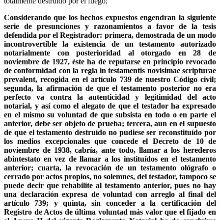
totalmente destruído por el fuego;
Considerando que los hechos expuestos engendran la siguiente
serie de presunciones y razonamientos a favor de la tesis
defendida por el Registrador: primera, demostrada de un modo
incontrovertible la existencia de un testamento autorizado
notarialmente con posterioridad al otorgado en 28 de
noviembre de 1927, éste ha de reputarse en principio revocado
de conformidad con la regla in testamentis novisimae scripturae
prevalent, recogida en el artículo 739 de nuestro Código civil;
segunda, la afirmación de que el testamento posterior no era
perfecto va contra la autenticidad y legitimidad del acto
notarial, y así como el alegato de que el testador ha expresado
en el mismo su voluntad de que subsista en todo o en parte el
anterior, debe ser objeto de prueba; tercera, aun en el supuesto
de que el testamento destruído no pudiese ser reconstituído por
los medios excepcionales que concede el Decreto de 10 de
noviembre de 1938, cabría, ante todo, llamar a los herederos
abintestato en vez de llamar a los instituídos en el testamento
anterior; cuarta, la revocación de un testamento ológrafo o
cerrado por actos propios, no solemnes, del testador, tampoco se
puede decir que rehabilite al testamento anterior, pues no hay
una declaración expresa de voluntad con arreglo al final del
artículo 739; y quinta, sin conceder a la certificación del
Registro de Actos de última voluntad más valor que el fijado en